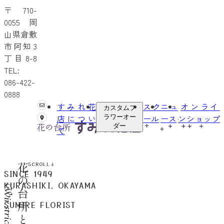
〒710-
0055 岡
山県倉敷
市阿知3
丁目8-8
TEL:
086-422-
0888
すみれ花
スク
ニュ
オンライ
カスタムフ
店につい
ール
ース
ンショップ
ラワーオー
ダー
て
SCROLL
SINCE 1949
KURASHIKI, OKAYAMA
SUMIRE FLORIST