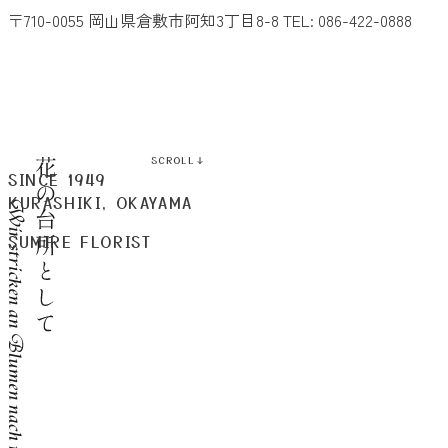
〒710-0055 岡山県倉敷市阿知3丁目8-8
TEL: 086-422-0888
SCROLL
SINCE 1949
KURASHIKI, OKAYAMA
SUMIRE FLORIST